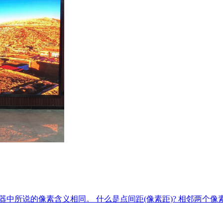
示器中所说的像素含义相同。 什么是点间距(像素距)? 相邻两